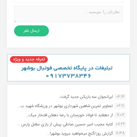
06:16
ایرانجوان سه بازیکن جدید گرفت...
02:11
تصاویر تمرین شاهین شهردارى بوشهر در ورزشگاه شهید ب...
11:07
از دهقاید تا فولاد خوزستان با رضا دهقان:افتخار میک...
08:22
کنایه عجیب امیر حسین صادقی پیش از بازی مقابل پارس ...
11:38
گزارش روز/گنج میخواهید ،بروید بوشهر!...