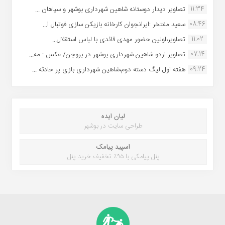
11:34
تصاویر دیدار دوستانه شاهین شهردارى بوشهر و سپاهان ...
08:46
سعید مفتخر :ایرانجوان کارخانه بازیکن سازی فوتبال ا...
11:02
تصاویر،اولین حضور مهدی قائدی با لباس استقلال...
07:14
تصاویر اردو شاهین شهرداری بوشهر در بروجن/ عکس : مه...
09:24
هفته اول لیگ دسته دوم،شاهین شهرداری بازی پر حادثه ...
لیان ایده
طراحی سایت در بوشهر
اسپید پیامک
پنل پیامکی با ۹۵٪ تخفیف خرید پنل