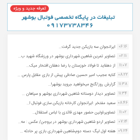
06:16
ایرانجوان سه بازیکن جدید گرفت...
02:11
تصاویر تمرین شاهین شهردارى بوشهر در ورزشگاه شهید ب...
11:07
از دهقاید تا فولاد خوزستان با رضا دهقان:افتخار میک...
08:22
کنایه عجیب امیر حسین صادقی پیش از بازی مقابل پارس ...
11:38
گزارش روز/گنج میخواهید ،بروید بوشهر!...
11:34
تصاویر دیدار دوستانه شاهین شهردارى بوشهر و سپاهان ...
08:46
سعید مفتخر :ایرانجوان کارخانه بازیکن سازی فوتبال ا...
11:02
تصاویر،اولین حضور مهدی قائدی با لباس استقلال...
07:14
تصاویر اردو شاهین شهرداری بوشهر در بروجن/ عکس : مه...
09:24
هفته اول لیگ دسته دوم،شاهین شهرداری بازی پر حادثه ...