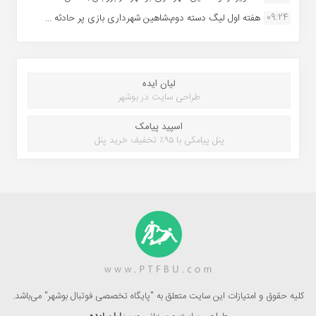
09:24
هفته اول لیگ دسته دوم،شاهین شهرداری بازی پر حادثه ...
لیان ایده
طراحی سایت در بوشهر
اسپید پیامک
پنل پیامکی با ۹۵٪ تخفیف خرید پنل
کلیه حقوق و امتیازات این سایت متعلق به "پایگاه تخصصی فوتبال بوشهر" می‌باشد.