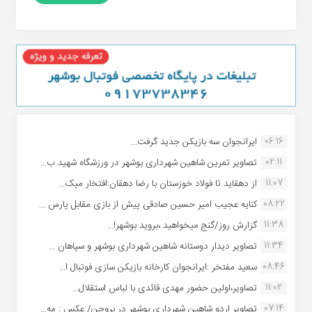
06:16
ایرانجوان سه بازیکن جدید گرفت...
02:11
تصاویر تمرین شاهین شهردارى بوشهر در ورزشگاه شهید ب...
11:07
از دهقاید تا فولاد خوزستان با رضا دهقان:افتخار میک...
08:22
کنایه عجیب امیر حسین صادقی پیش از بازی مقابل پارس ...
11:38
گزارش روز/گنج میخواهید ،بروید بوشهر!...
11:34
تصاویر دیدار دوستانه شاهین شهردارى بوشهر و سپاهان ...
08:46
سعید مفتخر :ایرانجوان کارخانه بازیکن سازی فوتبال ا...
11:02
تصاویر،اولین حضور مهدی قائدی با لباس استقلال...
07:14
تصاویر اردو شاهین شهرداری بوشهر در بروجن/ عکس : مه...