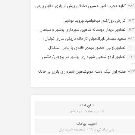
08:
کنایه عجیب امیر حسین صادقی پیش از بازی مقابل پارس
11:
گزارش روز/گنج میخواهید ،بروید بوشهر!...
11:
تصاویر دیدار دوستانه شاهین شهردارى بوشهر و سپاهان ...
08:
سعید مفتخر :ایرانجوان کارخانه بازیکن سازی فوتبال ا...
11:0
تصاویر،اولین حضور مهدی قائدی با لباس استقلال...
07:
تصاویر اردو شاهین شهرداری بوشهر در بروجن/ عکس :
..
09:
هفته اول لیگ دسته دوم،شاهین شهرداری بازی پر حادثه
لیان ایده
طراحی سایت در بوشهر
اسپید پیامک
پنل پیامکی با ۹۵٪ تخفیف خرید پنل