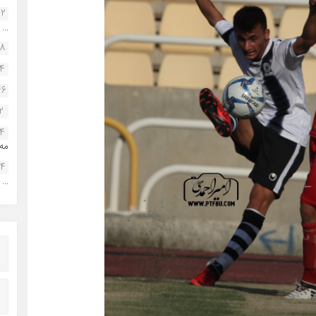
22
...
38
34
46
2
14
مه.
24
...