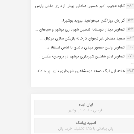
08:
کنایه عجیب امیر حسین صادقی پیش از بازی مقابل پارس
11:
گزارش روز/گنج میخواهید ،بروید بوشهر!...
11:
تصاویر دیدار دوستانه شاهین شهردارى بوشهر و سپاهان ...
08:
سعید مفتخر :ایرانجوان کارخانه بازیکن سازی فوتبال ا...
11:0
تصاویر،اولین حضور مهدی قائدی با لباس استقلال...
07:
تصاویر اردو شاهین شهرداری بوشهر در بروجن/ عکس :
..
09:
هفته اول لیگ دسته دوم،شاهین شهرداری بازی پر حادثه
لیان ایده
طراحی سایت در بوشهر
اسپید پیامک
پنل پیامکی با ۹۵٪ تخفیف خرید پنل