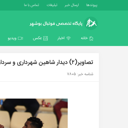
پیوندها
ارسال خبر
تبلیغات
تماس با ما
خانه
اخبار
عکس
ویدیو
تصاویر(۲) دیدار شاهین شهرداری و سردار بوکان /عکس:امیر احمدی
شناسه خبر: 7805