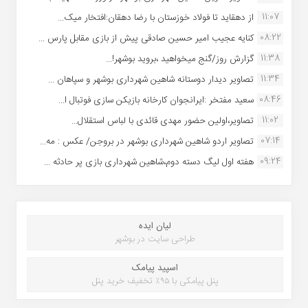
11:07
از دهقاید تا فولاد خوزستان با رضا دهقان:افتخار میک...
08:22
کنایه عجیب امیر حسین صادقی پیش از بازی مقابل پارس ...
11:38
گزارش روز/گنج میخواهید ،بروید بوشهر!...
11:34
تصاویر دیدار دوستانه شاهین شهردارى بوشهر و سپاهان ...
08:46
سعید مفتخر :ایرانجوان کارخانه بازیکن سازی فوتبال ا...
11:02
تصاویر،اولین حضور مهدی قائدی با لباس استقلال...
07:14
تصاویر اردو شاهین شهرداری بوشهر در بروجن/ عکس : مه...
09:24
هفته اول لیگ دسته دوم،شاهین شهرداری بازی پر حادثه ...
لیان ایده
طراحی سایت در بوشهر
اسپید پیامک
پنل پیامکی با ۹۵٪ تخفیف خرید پنل