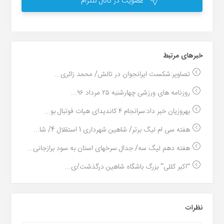
عضویت در کانال تلگرام
خبر‌های مرتبط
تصاویر:شکست ایرانجوان در تالش/ محمد زائری...
روزنامه های ورزشی چهارشنبه ۲۵ مرداد ۹۶...
بهروزیان خبر داد:سرانجام ۴ کاندیدای هیات فوتبال بو...
هفته سی ام لیگ برتر/ شاهین شهرداری 1 استقلال 4/ شا...
هفته دهم لیگ سه/ جدال سرخهای استان به سود برازجانی...
“اکبر کللی” بزرگ باشگاه شاهین درگذشت/ی...
نظرات