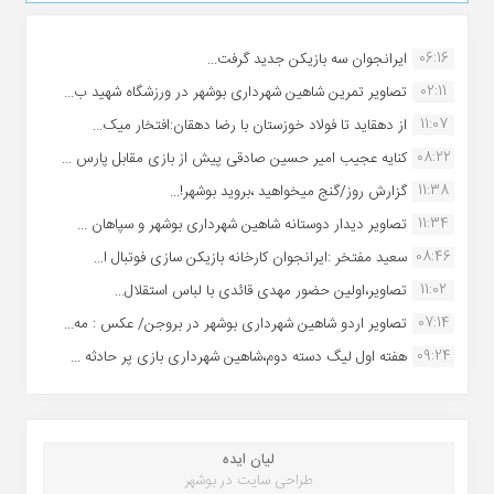
06:16
ایرانجوان سه بازیکن جدید گرفت...
02:11
تصاویر تمرین شاهین شهردارى بوشهر در ورزشگاه شهید ب...
11:07
از دهقاید تا فولاد خوزستان با رضا دهقان:افتخار میک...
08:22
کنایه عجیب امیر حسین صادقی پیش از بازی مقابل پارس ...
11:38
گزارش روز/گنج میخواهید ،بروید بوشهر!...
11:34
تصاویر دیدار دوستانه شاهین شهردارى بوشهر و سپاهان ...
08:46
سعید مفتخر :ایرانجوان کارخانه بازیکن سازی فوتبال ا...
11:02
تصاویر،اولین حضور مهدی قائدی با لباس استقلال...
07:14
تصاویر اردو شاهین شهرداری بوشهر در بروجن/ عکس : مه...
09:24
هفته اول لیگ دسته دوم،شاهین شهرداری بازی پر حادثه ...
لیان ایده
طراحی سایت در بوشهر