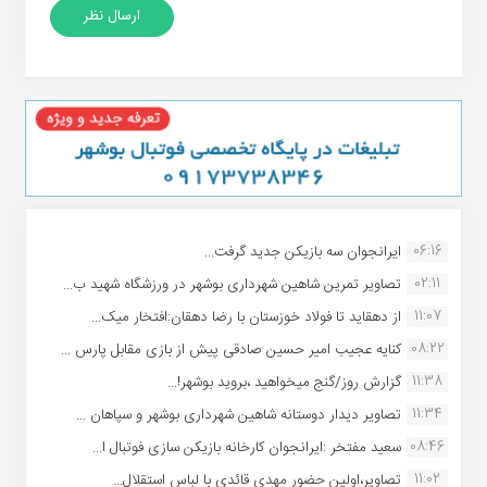
06:16
ایرانجوان سه بازیکن جدید گرفت...
02:11
تصاویر تمرین شاهین شهردارى بوشهر در ورزشگاه شهید ب...
11:07
از دهقاید تا فولاد خوزستان با رضا دهقان:افتخار میک...
08:22
کنایه عجیب امیر حسین صادقی پیش از بازی مقابل پارس ...
11:38
گزارش روز/گنج میخواهید ،بروید بوشهر!...
11:34
تصاویر دیدار دوستانه شاهین شهردارى بوشهر و سپاهان ...
08:46
سعید مفتخر :ایرانجوان کارخانه بازیکن سازی فوتبال ا...
11:02
تصاویر،اولین حضور مهدی قائدی با لباس استقلال...