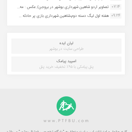
07:14
تصاویر اردو شاهین شهرداری بوشهر در بروجن/ عکس : مه...
09:24
هفته اول لیگ دسته دوم،شاهین شهرداری بازی پر حادثه ...
لیان ایده
طراحی سایت در بوشهر
اسپید پیامک
پنل پیامکی با ۹۵٪ تخفیف خرید پنل
کلیه حقوق و امتیازات این سایت متعلق به "پایگاه تخصصی فوتبال بوشهر" می‌باشد.