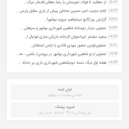
11:07
از دهقاید تا فولاد خوزستان با رضا دهقان:افتخار میک...
08:22
کنایه عجیب امیر حسین صادقی پیش از بازی مقابل پارس ...
11:38
گزارش روز/گنج میخواهید ،بروید بوشهر!...
11:34
تصاویر دیدار دوستانه شاهین شهردارى بوشهر و سپاهان ...
08:46
سعید مفتخر :ایرانجوان کارخانه بازیکن سازی فوتبال ا...
11:02
تصاویر،اولین حضور مهدی قائدی با لباس استقلال...
07:14
تصاویر اردو شاهین شهرداری بوشهر در بروجن/ عکس : مه...
09:24
هفته اول لیگ دسته دوم،شاهین شهرداری بازی پر حادثه ...
لیان ایده
طراحی سایت در بوشهر
اسپید پیامک
پنل پیامکی با ۹۵٪ تخفیف خرید پنل