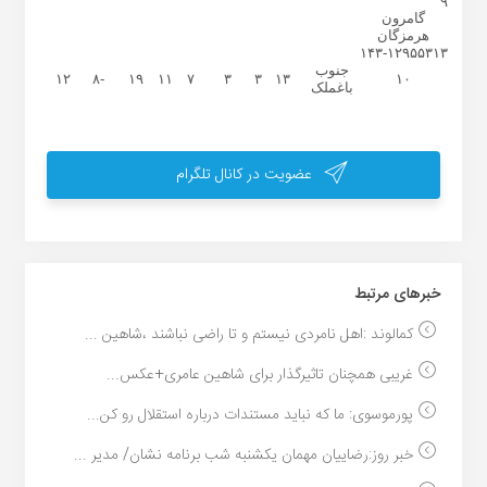
۹
گامرون
هرمزگان
۱۴
-۳
۱۲
۹
۵
۵
۳
۱۳
جنوب
۱۲
-۸
۱۹
۱۱
۷
۳
۳
۱۳
۱۰
باغملک
عضویت در کانال تلگرام
خبر‌های مرتبط
کمالوند :اهل نامردی نیستم و تا راضی نباشند ،شاهین ...
غریبی همچنان تاثیرگذار برای شاهین عامری+عکس...
پورموسوی: ما که نباید مستندات درباره استقلال رو کن...
خبر روز:رضاییان مهمان یکشنبه شب برنامه نشان/ مدیر ...