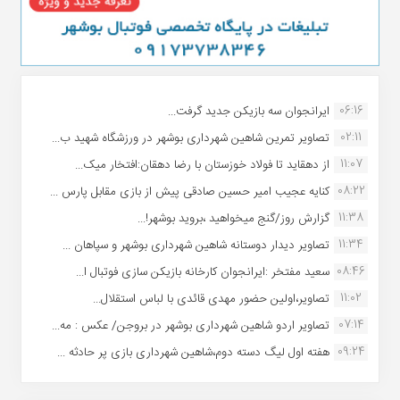
06:16
ایرانجوان سه بازیکن جدید گرفت...
02:11
تصاویر تمرین شاهین شهردارى بوشهر در ورزشگاه شهید ب...
11:07
از دهقاید تا فولاد خوزستان با رضا دهقان:افتخار میک...
08:22
کنایه عجیب امیر حسین صادقی پیش از بازی مقابل پارس ...
11:38
گزارش روز/گنج میخواهید ،بروید بوشهر!...
11:34
تصاویر دیدار دوستانه شاهین شهردارى بوشهر و سپاهان ...
08:46
سعید مفتخر :ایرانجوان کارخانه بازیکن سازی فوتبال ا...
11:02
تصاویر،اولین حضور مهدی قائدی با لباس استقلال...
07:14
تصاویر اردو شاهین شهرداری بوشهر در بروجن/ عکس : مه...
09:24
هفته اول لیگ دسته دوم،شاهین شهرداری بازی پر حادثه ...