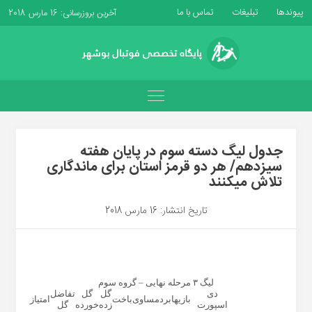
پیوندها
تبلیغات
تماس با ما
آخرین بروزرسانی: 16 مارس 2018
جدول لیگ دسته سوم در پایان هفته
سیزدهم/ هر دو قرمز استان برای ماندگاری
تلاش میکنند
تاریخ انتشار: 16 مارس 2018
لیگ ۳ مرحله نهایی – گروه سوم
دی
گل
گل
تفاضل
بازیها
برد
مساوی
باخت
امتیاز
اسپورت
زده
خورده
گل