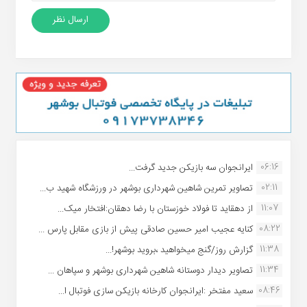
06:16
ایرانجوان سه بازیکن جدید گرفت...
02:11
تصاویر تمرین شاهین شهردارى بوشهر در ورزشگاه شهید ب...
11:07
از دهقاید تا فولاد خوزستان با رضا دهقان:افتخار میک...
08:22
کنایه عجیب امیر حسین صادقی پیش از بازی مقابل پارس ...
11:38
گزارش روز/گنج میخواهید ،بروید بوشهر!...
11:34
تصاویر دیدار دوستانه شاهین شهردارى بوشهر و سپاهان ...
08:46
سعید مفتخر :ایرانجوان کارخانه بازیکن سازی فوتبال ا...