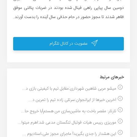
دومین سال پیاپی راهی فینال شده بودند در ضربات پنالتی موفق
ظاهر شدند تا مجوز حضور در حام حذفی سال آینده را بدست آورند.
عضویت در کانال تلگرام
خبر‌های مرتبط
میشو مربی شاهین شهرداری:مقابل تیم با کیفیتی بازی د...
آخرین خبرها از ایرانجوان:سرتلی زاده تیم را تمرین د...
تارتار: مقصر باخت به ماشین‌سازی من هستم!با خروج حا...
موریزی رییس هیات فوتبال تنگستان مدعی شد:اهرم میتوا...
این هشدار را جدی بگیرید! ماجرای مجوز ملی،استادیوم ...