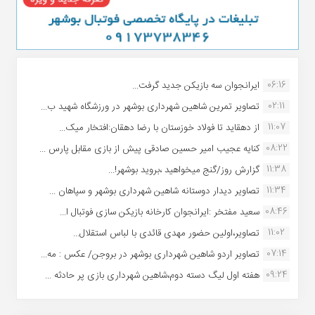
06:16
ایرانجوان سه بازیکن جدید گرفت...
02:11
تصاویر تمرین شاهین شهردارى بوشهر در ورزشگاه شهید ب...
11:07
از دهقاید تا فولاد خوزستان با رضا دهقان:افتخار میک...
08:22
کنایه عجیب امیر حسین صادقی پیش از بازی مقابل پارس ...
11:38
گزارش روز/گنج میخواهید ،بروید بوشهر!...
11:34
تصاویر دیدار دوستانه شاهین شهردارى بوشهر و سپاهان ...
08:46
سعید مفتخر :ایرانجوان کارخانه بازیکن سازی فوتبال ا...
11:02
تصاویر،اولین حضور مهدی قائدی با لباس استقلال...
07:14
تصاویر اردو شاهین شهرداری بوشهر در بروجن/ عکس : مه...
09:24
هفته اول لیگ دسته دوم،شاهین شهرداری بازی پر حادثه ...