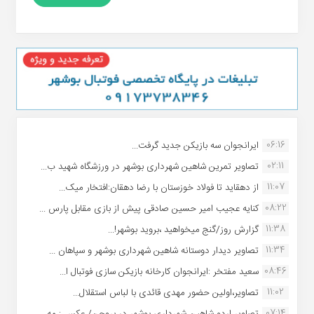
06:16
ایرانجوان سه بازیکن جدید گرفت...
02:11
تصاویر تمرین شاهین شهردارى بوشهر در ورزشگاه شهید ب...
11:07
از دهقاید تا فولاد خوزستان با رضا دهقان:افتخار میک...
08:22
کنایه عجیب امیر حسین صادقی پیش از بازی مقابل پارس ...
11:38
گزارش روز/گنج میخواهید ،بروید بوشهر!...
11:34
تصاویر دیدار دوستانه شاهین شهردارى بوشهر و سپاهان ...
08:46
سعید مفتخر :ایرانجوان کارخانه بازیکن سازی فوتبال ا...
11:02
تصاویر،اولین حضور مهدی قائدی با لباس استقلال...
07:14
تصاویر اردو شاهین شهرداری بوشهر در بروجن/ عکس : مه...