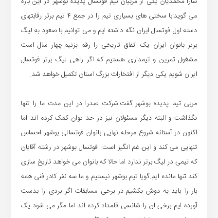
سارا محمدیان یکی از مربیان تیم فوتسال پدیده بوشهر در این باره
می گوید:با سختی های بسیاری تیم را در جمع ۴ تیم برتر رقابتهای
دسته اول فوتسال ایران نگه داشته ایم و می توانیم با صعود به لیگ
برتر بانوان ایران یک اتفاق تاریخی را رقم بزنیم.چهار سال است
مشغول تمرین و تیمداری هستیم که اگر راهی لیگ برتر فوتسال
ایران شویم یکی دیگر از افتخارات بزرگ استان تکمیل خواهد شد.
مربی تیم پدیده بوشهر گفت:شرکت صدرا در این مدت ما را تنها
نگذاشت و البته دیگر مسئولان نیز در حد توان کمک کرده اند اما
اکنون در آستانه شروع مرحله نهایی بانوان فوتسالی بوشهر احساس
تنهایی می کند و این غم انگیز است. فوتسال بوشهر در رشته آقایان
که تیمی در لیگ برتر ندارد اما حالا که بانوان می خواهد تاریخ سازی
کند تنها مانده ایم.گویا تیم بوشهر نیستیم و ما سه نفر کادر فنی همه
بار را باید به دوش بکشیم.در برخی مسابقات اگر بردی را بدست
آورده ایم برخی ان را شانسی قلمداد کرده اند اما مگر می شود یک