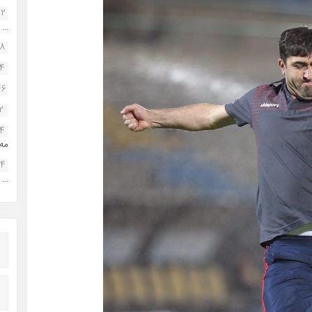
22
...
38
34
46
2
14
مه.
24
...