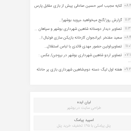
08:
کنایه عجیب امیر حسین صادقی پیش از بازی مقابل پارس
11:
گزارش روز/گنج میخواهید ،بروید بوشهر!...
11:
تصاویر دیدار دوستانه شاهین شهردارى بوشهر و سپاهان ...
08:
سعید مفتخر :ایرانجوان کارخانه بازیکن سازی فوتبال ا...
11:0
تصاویر،اولین حضور مهدی قائدی با لباس استقلال...
07:
تصاویر اردو شاهین شهرداری بوشهر در بروجن/ عکس :
..
09:
هفته اول لیگ دسته دوم،شاهین شهرداری بازی پر حادثه
لیان ایده
طراحی سایت در بوشهر
اسپید پیامک
پنل پیامکی با ۹۵٪ تخفیف خرید پنل