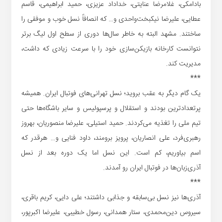
بادامکی، غلامرضا عنایتی، خداداد عزیزی، حمید ابراهیمی، قاسم
عطایی، علیرضا نیکبخت‌واحدی و… که انصافاً نسل خوب و موفقی را
ساختند. مشهد البته به خاطر سال‌ها دوری از سطح اول لیگ برتر
نتوانست کارخانه بازیکن‌سازی خود را با سرعت زیادی که داشت،
مدیریت کند.
***
یک گام دیگر به عقب بروید‌؛ نسل تهرانی‌های فوتبال ایران. همیشه
پرتعدادترین بودند و استقلال و پرسپولیس و سایر باشگاه‌ها حتی
تیم ملی را تغذیه می‌کردند. حمید استیلی، علیرضا منصوریان، بهروز
رهبری‌فرد، علی انصاریان، پرویز برومند، داود فنایی و… هرقدر که
اسم بیاوریم، کم است. این نسل اما یک دوره بعد از نسل
آذری‌زبان‌ها در فوتبال ایران رو آمدند.
***
آذری‌ها نیز نسل بی‌سابقه و جذابی داشتند‌؛ علی دایی، کریم باقری،
سیروس دین‌محمدی، ستار همدانی، رسول خطیبی، علیرضا اکبرپور،