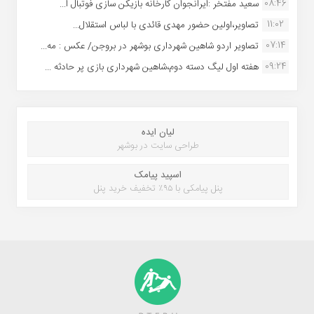
08:46
سعید مفتخر :ایرانجوان کارخانه بازیکن سازی فوتبال ا...
11:02
تصاویر،اولین حضور مهدی قائدی با لباس استقلال...
07:14
تصاویر اردو شاهین شهرداری بوشهر در بروجن/ عکس : مه...
09:24
هفته اول لیگ دسته دوم،شاهین شهرداری بازی پر حادثه ...
لیان ایده
طراحی سایت در بوشهر
اسپید پیامک
پنل پیامکی با ۹۵٪ تخفیف خرید پنل