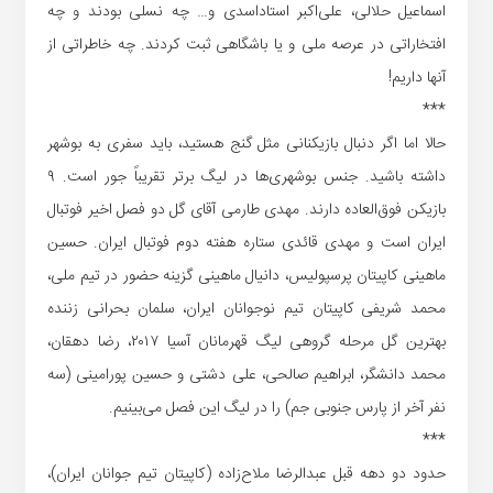
اسماعیل حلالی، علی‌اکبر استاداسدی و… چه نسلی بودند و چه
افتخاراتی در عرصه ملی و یا باشگاهی ثبت کردند. چه خاطراتی از
آنها داریم!
***
حالا اما اگر دنبال بازیکنانی مثل گنج هستید، باید سفری به بوشهر
داشته باشید. جنس بوشهری‌ها در لیگ برتر تقریباً جور است. ۹
بازیکن فوق‌‌العاده دارند. مهدی طارمی آقای گل دو فصل اخیر فوتبال
ایران است و مهدی قائدی ستاره هفته دوم فوتبال ایران. حسین
ماهینی کاپیتان پرسپولیس، دانیال ماهینی گزینه حضور در تیم ملی،
محمد شریفی کاپیتان تیم نوجوانان ایران، سلمان بحرانی زننده
بهترین گل مرحله گروهی لیگ قهرمانان آسیا ۲۰۱۷، رضا دهقان،
محمد دانشگر، ابراهیم صالحی، علی دشتی و حسین پورامینی (سه
نفر آخر از پارس جنوبی جم) را در لیگ این فصل می‌بینیم.
***
حدود دو دهه قبل عبدالرضا ملاح‌‌زاده (کاپیتان تیم جوانان ایران)،