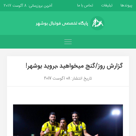
پیوندها
تبلیغات
تماس با ما
آخرین بروزرسانی: 8 آگوست 2017
گزارش روز/گنج میخواهید ،بروید بوشهر!
تاریخ انتشار: 08 آگوست 2017