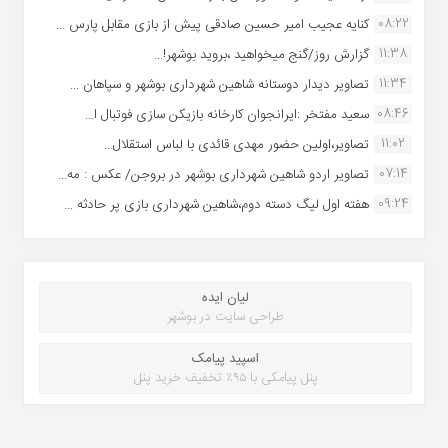
08:22
کنایه عجیب امیر حسین صادقی پیش از بازی مقابل پارس ...
11:38
گزارش روز/گنج میخواهید ،بروید بوشهر!...
11:34
تصاویر دیدار دوستانه شاهین شهردارى بوشهر و سپاهان ...
08:46
سعید مفتخر :ایرانجوان کارخانه بازیکن سازی فوتبال ا...
11:02
تصاویر،اولین حضور مهدی قائدی با لباس استقلال...
07:14
تصاویر اردو شاهین شهرداری بوشهر در بروجن/ عکس : مه...
09:24
هفته اول لیگ دسته دوم،شاهین شهرداری بازی پر حادثه ...
لیان ایده
طراحی سایت در بوشهر
اسپید پیامک
پنل پیامکی با ۹۵٪ تخفیف خرید پنل