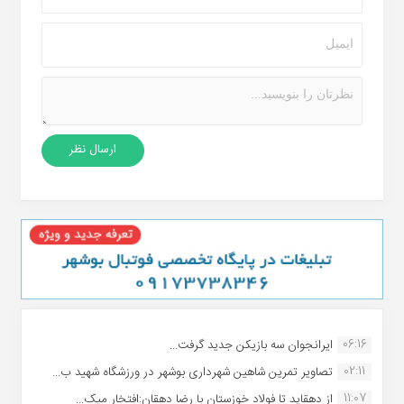
06:16
ایرانجوان سه بازیکن جدید گرفت...
02:11
تصاویر تمرین شاهین شهردارى بوشهر در ورزشگاه شهید ب...
11:07
از دهقاید تا فولاد خوزستان با رضا دهقان:افتخار میک...