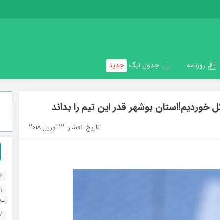
روزنامه
جدول لیگ
جدید
خوردیم!استان بوشهر قدر این تیم را بداند
تاریخ انتشار: 12 آوریل 2018
16
1
ب..
07