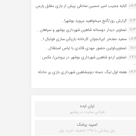
08:
کنایه عجیب امیر حسین صادقی پیش از بازی مقابل پارس
11:
گزارش روز/گنج میخواهید ،بروید بوشهر!...
11:
تصاویر دیدار دوستانه شاهین شهردارى بوشهر و سپاهان ...
08:
سعید مفتخر :ایرانجوان کارخانه بازیکن سازی فوتبال ا...
11:0
تصاویر،اولین حضور مهدی قائدی با لباس استقلال...
07:
تصاویر اردو شاهین شهرداری بوشهر در بروجن/ عکس :
..
09:
هفته اول لیگ دسته دوم،شاهین شهرداری بازی پر حادثه
لیان ایده
طراحی سایت در بوشهر
اسپید پیامک
پنل پیامکی با ۹۵٪ تخفیف خرید پنل