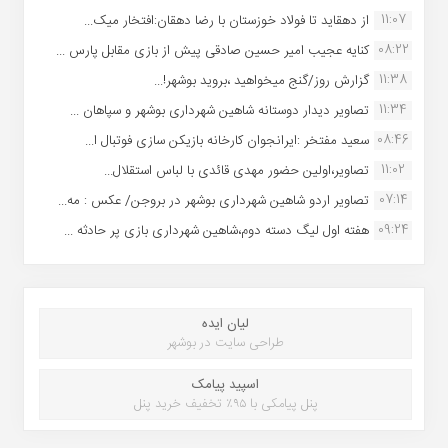
11:07
از دهقاید تا فولاد خوزستان با رضا دهقان:افتخار میک...
08:22
کنایه عجیب امیر حسین صادقی پیش از بازی مقابل پارس ...
11:38
گزارش روز/گنج میخواهید ،بروید بوشهر!...
11:34
تصاویر دیدار دوستانه شاهین شهردارى بوشهر و سپاهان ...
08:46
سعید مفتخر :ایرانجوان کارخانه بازیکن سازی فوتبال ا...
11:02
تصاویر،اولین حضور مهدی قائدی با لباس استقلال...
07:14
تصاویر اردو شاهین شهرداری بوشهر در بروجن/ عکس : مه...
09:24
هفته اول لیگ دسته دوم،شاهین شهرداری بازی پر حادثه ...
لیان ایده
طراحی سایت در بوشهر
اسپید پیامک
پنل پیامکی با ۹۵٪ تخفیف خرید پنل