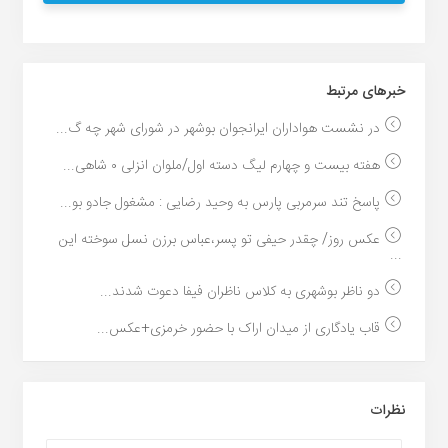
خبر‌های مرتبط
در نشست هواداران ایرانجوان بوشهر در شورای شهر چه گ...
هفته بیست و چهارم لیگ دسته اول/ملوان انزلی ۰ شاهی...
پاسخ تند سرمربی پارس به وحید رضایی : مشغول جادو بو...
عکس روز/ چقدر حیفی تو پسر،عباس برزن نسل سوخته این
...
دو ناظر بوشهری به کلاس ناظران فیفا دعوت شدند...
قاب یادگاری از میدان اراک با حضور خرمزی+عکس...
نظرات