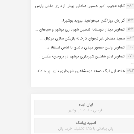
08:
کنایه عجیب امیر حسین صادقی پیش از بازی مقابل پارس
11:
گزارش روز/گنج میخواهید ،بروید بوشهر!...
11:
تصاویر دیدار دوستانه شاهین شهردارى بوشهر و سپاهان ...
08:
سعید مفتخر :ایرانجوان کارخانه بازیکن سازی فوتبال ا...
11:0
تصاویر،اولین حضور مهدی قائدی با لباس استقلال...
07:
تصاویر اردو شاهین شهرداری بوشهر در بروجن/ عکس :
..
09:
هفته اول لیگ دسته دوم،شاهین شهرداری بازی پر حادثه
لیان ایده
طراحی سایت در بوشهر
اسپید پیامک
پنل پیامکی با ۹۵٪ تخفیف خرید پنل