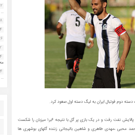
22
...
38
34
46
2
14
مه.
24
...
دسته دوم فوتبال ایران به لیگ دسته اول صعود کرد.
به گزارش فوتبال بوشهر شاهین شهرداری در آبادان به مصاف پالایش نفت رفت و در یک بازی پر گل با نتیجه ۶بر۱ میزبان را شکست
حمد محبی ،مهدی طاهری و شاهین بالیجانی زننده گلهای بوشهری ها