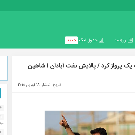
روزنامه
جدول لیگ
جدید
شاهین شهرداری در آبادان با ۶ گل به لیگ یک پرواز کرد / پالایش نفت آبادان ۱ شاهین
تاریخ انتشار: 18 آوریل 2018
16
1
ب..
07