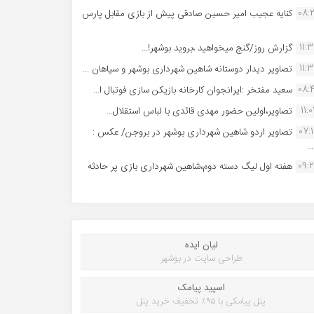
08:
کنایه عجیب امیر حسین صادقی پیش از بازی مقابل پارس
11:
گزارش روز/گنج میخواهید ،بروید بوشهر!...
11:
تصاویر دیدار دوستانه شاهین شهردارى بوشهر و سپاهان ...
08:
سعید مفتخر :ایرانجوان کارخانه بازیکن سازی فوتبال ا...
11:0
تصاویر،اولین حضور مهدی قائدی با لباس استقلال...
07:
تصاویر اردو شاهین شهرداری بوشهر در بروجن/ عکس :
..
09:
هفته اول لیگ دسته دوم،شاهین شهرداری بازی پر حادثه
لیان ایده
طراحی سایت در بوشهر
اسپید پیامک
پنل پیامکی با ۹۵٪ تخفیف خرید پنل