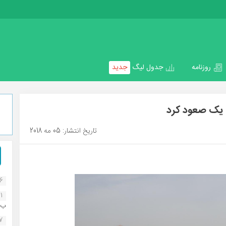
روزنامه
جدول لیگ
جدید
گ یک صعود کرد
تاریخ انتشار: 05 مه 2018
16
1
ب..
07