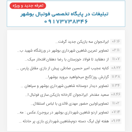
06:16
ایرانجوان سه بازیکن جدید گرفت...
02:11
تصاویر تمرین شاهین شهردارى بوشهر در ورزشگاه شهید ب...
11:07
از دهقاید تا فولاد خوزستان با رضا دهقان:افتخار میک...
08:22
کنایه عجیب امیر حسین صادقی پیش از بازی مقابل پارس ...
11:38
گزارش روز/گنج میخواهید ،بروید بوشهر!...
11:34
تصاویر دیدار دوستانه شاهین شهردارى بوشهر و سپاهان ...
08:46
سعید مفتخر :ایرانجوان کارخانه بازیکن سازی فوتبال ا...
11:02
تصاویر،اولین حضور مهدی قائدی با لباس استقلال...
07:14
تصاویر اردو شاهین شهرداری بوشهر در بروجن/ عکس : مه...
09:24
هفته اول لیگ دسته دوم،شاهین شهرداری بازی پر حادثه ...