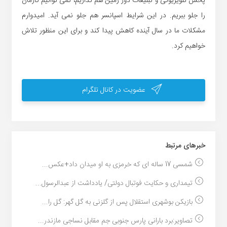
پخش تلویزیونی و تبلیغات دور زمین هم نداریم، نمی توانیم کارمان
را جلو ببریم. در این شرایط اسپانسر هم جلو نمی آید. امیدوارم
مشکلات ما در سال آینده کاهش پیدا کند و برای این منظور تلاش
خواهیم کرد.
عضویت در کانال تلگرام
خبر‌های مرتبط
شمسی 17 ساله ای که خرمزی به او میدان داد+عکس...
تیمداری و حکایت فوتبال دولتی/ یادداشت از عبدالرسول...
بازیکن بوشهری استقلال پس از گلزنی به گل گهر: گل را...
تصاویر:برد بارانی پارس جنوبی جم مقابل نساجی مازندر...