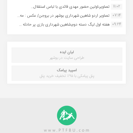
11:02
تصاویر،اولین حضور مهدی قائدی با لباس استقلال...
07:14
تصاویر اردو شاهین شهرداری بوشهر در بروجن/ عکس : مه...
09:24
هفته اول لیگ دسته دوم،شاهین شهرداری بازی پر حادثه ...
لیان ایده
طراحی سایت در بوشهر
اسپید پیامک
پنل پیامکی با ۹۵٪ تخفیف خرید پنل