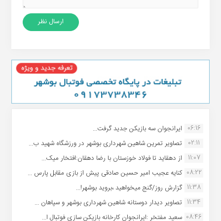
06:16
ایرانجوان سه بازیکن جدید گرفت...
02:11
تصاویر تمرین شاهین شهردارى بوشهر در ورزشگاه شهید ب...
11:07
از دهقاید تا فولاد خوزستان با رضا دهقان:افتخار میک...
08:22
کنایه عجیب امیر حسین صادقی پیش از بازی مقابل پارس ...
11:38
گزارش روز/گنج میخواهید ،بروید بوشهر!...
11:34
تصاویر دیدار دوستانه شاهین شهردارى بوشهر و سپاهان ...
08:46
سعید مفتخر :ایرانجوان کارخانه بازیکن سازی فوتبال ا...