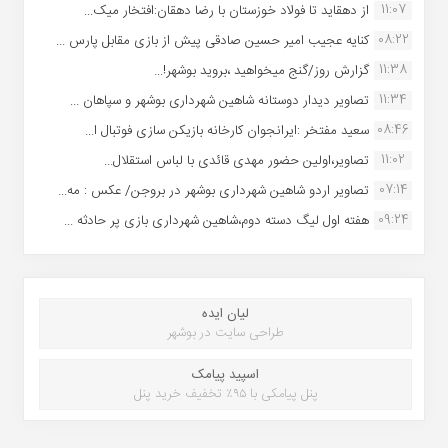
11:07
از دهقاید تا فولاد خوزستان با رضا دهقان:افتخار میک...
08:22
کنایه عجیب امیر حسین صادقی پیش از بازی مقابل پارس ...
11:38
گزارش روز/گنج میخواهید ،بروید بوشهر!...
11:34
تصاویر دیدار دوستانه شاهین شهردارى بوشهر و سپاهان ...
08:46
سعید مفتخر :ایرانجوان کارخانه بازیکن سازی فوتبال ا...
11:02
تصاویر،اولین حضور مهدی قائدی با لباس استقلال...
07:14
تصاویر اردو شاهین شهرداری بوشهر در بروجن/ عکس : مه...
09:24
هفته اول لیگ دسته دوم،شاهین شهرداری بازی پر حادثه ...
لیان ایده
طراحی سایت در بوشهر
اسپید پیامک
پنل پیامکی با ۹۵٪ تخفیف خرید پنل