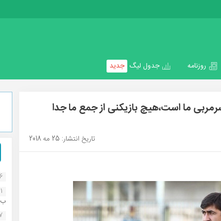
روزنامه
جدول لیگ
جدید
سرمربی ما است،هیچ بازیکنی از جمع ما جدا
تاریخ انتشار: 25 مه 2018
16
1
ب..
07