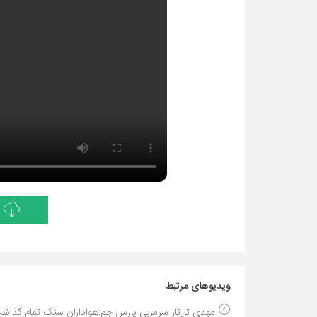
د
ویدیو‌های مرتبط
مهدی تارتار سرمربی پارس جم:هواداران سنگ تمام گذاشت