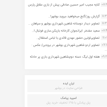
08:
کنایه عجیب امیر حسین صادقی پیش از بازی مقابل پارس
11:
گزارش روز/گنج میخواهید ،بروید بوشهر!...
11:
تصاویر دیدار دوستانه شاهین شهردارى بوشهر و سپاهان ...
08:
سعید مفتخر :ایرانجوان کارخانه بازیکن سازی فوتبال ا...
11:0
تصاویر،اولین حضور مهدی قائدی با لباس استقلال...
07:
تصاویر اردو شاهین شهرداری بوشهر در بروجن/ عکس :
..
09:
هفته اول لیگ دسته دوم،شاهین شهرداری بازی پر حادثه
لیان ایده
طراحی سایت در بوشهر
اسپید پیامک
پنل پیامکی با ۹۵٪ تخفیف خرید پنل