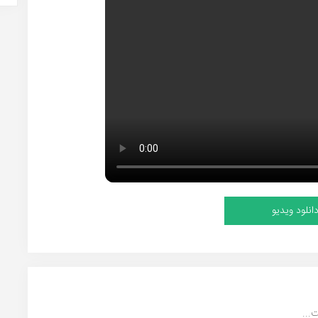
انلود ویدیو
...