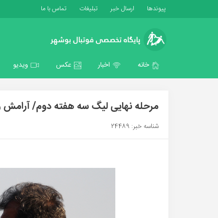
پیوندها
ارسال خبر
تبلیغات
تماس با ما
خانه
اخبار
عکس
ویدیو
مرحله نهایی لیگ سه هفته دوم/ آرامش و
شناسه خبر: 24489