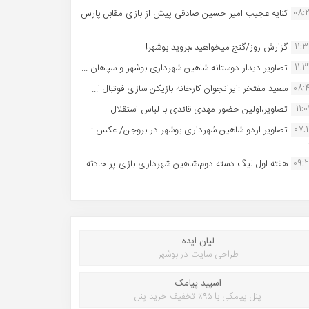
08:
کنایه عجیب امیر حسین صادقی پیش از بازی مقابل پارس
11:
گزارش روز/گنج میخواهید ،بروید بوشهر!...
11:
تصاویر دیدار دوستانه شاهین شهردارى بوشهر و سپاهان ...
08:
سعید مفتخر :ایرانجوان کارخانه بازیکن سازی فوتبال ا...
11:0
تصاویر،اولین حضور مهدی قائدی با لباس استقلال...
07:
تصاویر اردو شاهین شهرداری بوشهر در بروجن/ عکس :
..
09:
هفته اول لیگ دسته دوم،شاهین شهرداری بازی پر حادثه
لیان ایده
طراحی سایت در بوشهر
اسپید پیامک
پنل پیامکی با ۹۵٪ تخفیف خرید پنل