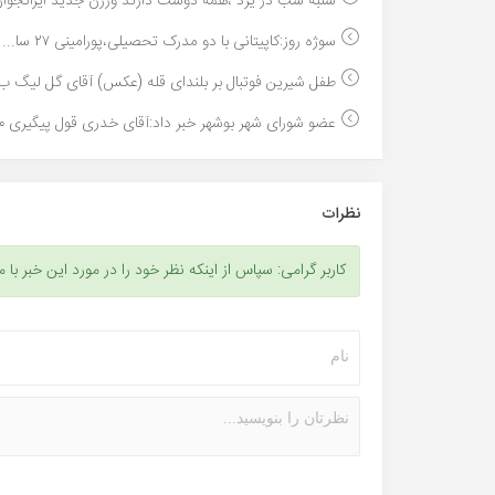
شنبه شب در یزد ،همه دوست دارند ورژن جدید ایرانجوان
سوژه روز:کاپیتانی با دو مدرک تحصیلی،پورامینی ۲۷ سا...
طفل شیرین فوتبال بر بلندای قله (عکس) آقای گل لیگ ب.
عضو شورای شهر بوشهر خبر داد:آقای خدری قول پیگیری م.
نظرات
کاربر گرامی: سپاس از اینکه نظر خود را در مورد این خبر با م