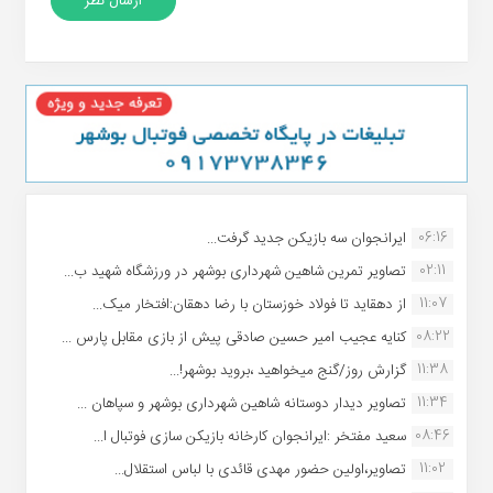
06:16
ایرانجوان سه بازیکن جدید گرفت...
02:11
تصاویر تمرین شاهین شهردارى بوشهر در ورزشگاه شهید ب...
11:07
از دهقاید تا فولاد خوزستان با رضا دهقان:افتخار میک...
08:22
کنایه عجیب امیر حسین صادقی پیش از بازی مقابل پارس ...
11:38
گزارش روز/گنج میخواهید ،بروید بوشهر!...
11:34
تصاویر دیدار دوستانه شاهین شهردارى بوشهر و سپاهان ...
08:46
سعید مفتخر :ایرانجوان کارخانه بازیکن سازی فوتبال ا...
11:02
تصاویر،اولین حضور مهدی قائدی با لباس استقلال...