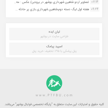
07:14
تصاویر اردو شاهین شهرداری بوشهر در بروجن/ عکس : مه...
09:24
هفته اول لیگ دسته دوم،شاهین شهرداری بازی پر حادثه ...
لیان ایده
طراحی سایت در بوشهر
اسپید پیامک
پنل پیامکی با ۹۵٪ تخفیف خرید پنل
کلیه حقوق و امتیازات این سایت متعلق به "پایگاه تخصصی فوتبال بوشهر" می‌باشد.