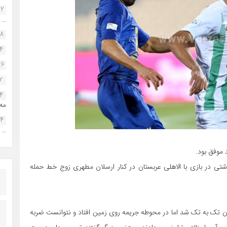
22
...
38
34
46
2
14
مه.
24
...
 موفق بود.
ی در بازی با الاهلی عربستان در کنار ارسلان مطهری زوج خط حمله
بان تک به تک شد اما در محوطه جریمه روی زمین افتاد و نتوانست ضربه