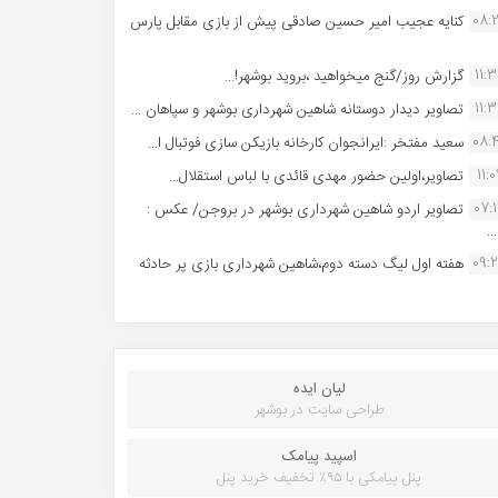
08:
کنایه عجیب امیر حسین صادقی پیش از بازی مقابل پارس
11:
گزارش روز/گنج میخواهید ،بروید بوشهر!...
11:
تصاویر دیدار دوستانه شاهین شهردارى بوشهر و سپاهان ...
08:
سعید مفتخر :ایرانجوان کارخانه بازیکن سازی فوتبال ا...
11:0
تصاویر،اولین حضور مهدی قائدی با لباس استقلال...
07:
تصاویر اردو شاهین شهرداری بوشهر در بروجن/ عکس :
..
09:
هفته اول لیگ دسته دوم،شاهین شهرداری بازی پر حادثه
لیان ایده
طراحی سایت در بوشهر
اسپید پیامک
پنل پیامکی با ۹۵٪ تخفیف خرید پنل