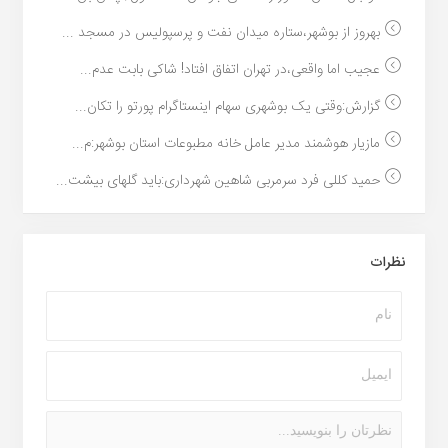
بهروز از بوشهر،ستاره میدان نفت و پرسپولیس در مسجد ...
عجیب اما واقعی،در تهران اتفاق افتاد! شاکی بابت عدم...
گزارش:وقتی یک بوشهری سهام اینستاگرام پورتو را تکان...
مازیار هوشمند مدیر عامل خانه مطبوعات استان بوشهر:م...
حمید کللی فرد سرمربی شاهین شهرداری:باید گلهای بیشت...
نظرات