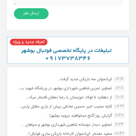
06:16
ایرانجوان سه بازیکن جدید گرفت...
02:11
تصاویر تمرین شاهین شهردارى بوشهر در ورزشگاه شهید ب...
11:07
از دهقاید تا فولاد خوزستان با رضا دهقان:افتخار میک...
08:22
کنایه عجیب امیر حسین صادقی پیش از بازی مقابل پارس ...
11:38
گزارش روز/گنج میخواهید ،بروید بوشهر!...
11:34
تصاویر دیدار دوستانه شاهین شهردارى بوشهر و سپاهان ...
08:46
سعید مفتخر :ایرانجوان کارخانه بازیکن سازی فوتبال ا...