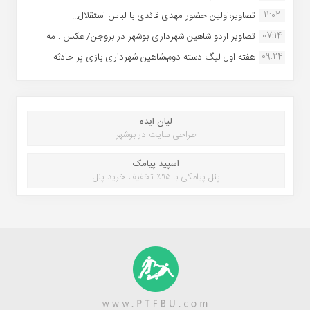
11:02
تصاویر،اولین حضور مهدی قائدی با لباس استقلال...
07:14
تصاویر اردو شاهین شهرداری بوشهر در بروجن/ عکس : مه...
09:24
هفته اول لیگ دسته دوم،شاهین شهرداری بازی پر حادثه ...
لیان ایده
طراحی سایت در بوشهر
اسپید پیامک
پنل پیامکی با ۹۵٪ تخفیف خرید پنل