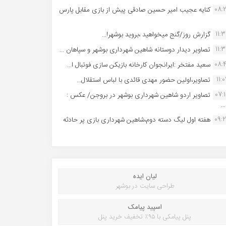
08:
کنایه عجیب امیر حسین صادقی پیش از بازی مقابل پارس
11:
گزارش روز/گنج میخواهید ،بروید بوشهر!...
11:
تصاویر دیدار دوستانه شاهین شهردارى بوشهر و سپاهان ...
08:
سعید مفتخر :ایرانجوان کارخانه بازیکن سازی فوتبال ا...
11:0
تصاویر،اولین حضور مهدی قائدی با لباس استقلال...
07:
تصاویر اردو شاهین شهرداری بوشهر در بروجن/ عکس :
..
09:
هفته اول لیگ دسته دوم،شاهین شهرداری بازی پر حادثه
لیان ایده
طراحی سایت در بوشهر
اسپید پیامک
پنل پیامکی با ۹۵٪ تخفیف خرید پنل