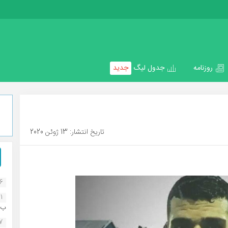
روزنامه
جدول لیگ
جدید
تاریخ انتشار: 13 ژوئن 2020
16
1
ب..
07