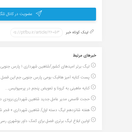
عضویت در کانال تلگر
لینک کوتاه خبر
خبر‌های مرتبط
لیگ برتر امیدهای کشور/شاهین شهرداری ۱ پارس جنوبی ج...
پست کنایه آمیز هافبک بومی پارس جنوبی جم:این فصل ه
کنایه ماهینی به کرونا و تعویض پنجم در پرسپولیس...
حجت قاسمی مدیر عامل جدید شاهین شهرداری:بزودی د
هفته شانزدهم لیگ دسته اول/ شاهین شهرداری 0 فجر شهی...
اولین ابلاغ لیگ برتری فصل برای کمک داور بوشهری رسی.