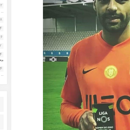
22
...
38
34
46
2
14
مه.
24
...