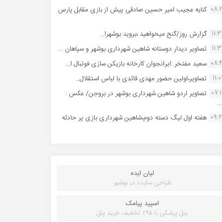
08:
کنایه عجیب امیر حسین صادقی پیش از بازی مقابل پارس
11:
گزارش روز/گنج میخواهید ،بروید بوشهر!...
11:
تصاویر دیدار دوستانه شاهین شهردارى بوشهر و سپاهان ...
08:
سعید مفتخر :ایرانجوان کارخانه بازیکن سازی فوتبال ا...
11:0
تصاویر،اولین حضور مهدی قائدی با لباس استقلال...
07:
تصاویر اردو شاهین شهرداری بوشهر در بروجن/ عکس :
..
09:
هفته اول لیگ دسته دوم،شاهین شهرداری بازی پر حادثه
لیان ایده
طراحی سایت در بوشهر
اسپید پیامک
پنل پیامکی با ۹۵٪ تخفیف خرید پنل