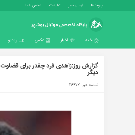
پیوندها
ارسال خبر
تبلیغات
تماس با ما
خانه
اخبار
عکس
ویدیو
گزارش روز:زاهدی فرد چقدر برای قضاوت د
دیگر
شناسه خبر: 26977