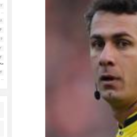
22
...
38
34
46
2
14
مه.
24
...