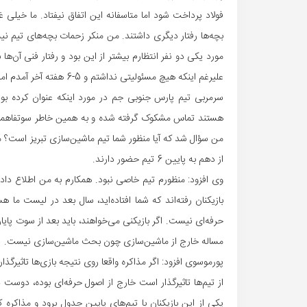
فولاد پرداخت شود اما متاسفانه این اتفاق نیفتاد. ما خیلی غ
بچه‌ها رفتار دیگری داشتند. من منکر زحمات بچه‌های تیم نی
مورد یکی دو نفر انتظارم بیشتر از این بود و رفتار فنی آن‌ها 
علیرغم اینکه هیچ مسئولیتی نداشتم و 5-6 هفته آخر آمدم اما وظیفه دارم که از مردم جم و هواداران پارس جنوبی عذرخواهی کنم.
سرمربی تیم پارس جنوبی جم در مورد اینکه عنوان کرده بود 
هستند تماس مشکوک گرفته شده و به همین خاطر سوتفاهمی بر
من سؤال شد که آیا منظور شما تیم ماشین‌سازی تبریز است؟ من
از دهم به پایین 6 تیم حضور دارند.
وی افزود: منظورم تیم خاصی نبود. همکارم به من اطلاع داد که
بازیکنان رفته‌اند که شما افتاده‌اید، سال بعد در لیست ما ه
حرفه‌ای نیست. اگر بازیکنی می‌خواهند، باید بعد از سوت پایان
مساله خارج از ماشین‌سازی چون بحث ماشین‌سازی نیست.
پورموسوی افزود: اگر مذاکره واقعا روی نتیجه بازی‌ها تاثیرگ
از تیم‌ها تاثیرگذار است خارج از اصول حرفه‌ای بوده، دوست د
یکی از این بازیکنان با تیم‌های پایین جدول برود و مذاکره