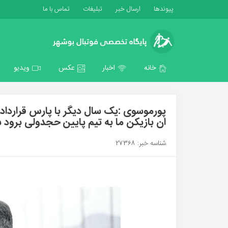
پیوندها
ارسال خبر
تبلیغات
تماس با ما
خانه
اخبار
عکس
ویدیو
پورموسوی :یک سال دیگر با پارس قرارداد د
ان بازیکن ما به تیم پایین حجدولی برود 
شناسه خبر: 27368