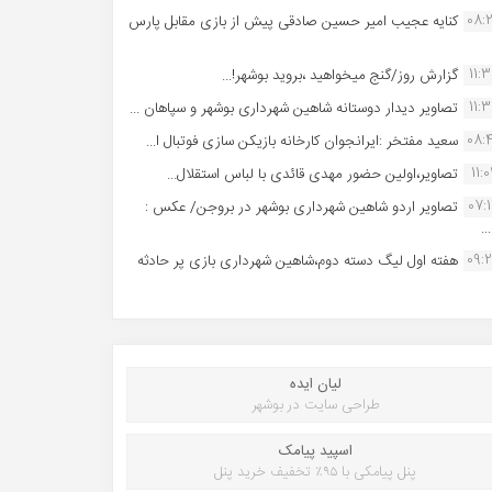
08:
کنایه عجیب امیر حسین صادقی پیش از بازی مقابل پارس
11:
گزارش روز/گنج میخواهید ،بروید بوشهر!...
11:
تصاویر دیدار دوستانه شاهین شهردارى بوشهر و سپاهان ...
08:
سعید مفتخر :ایرانجوان کارخانه بازیکن سازی فوتبال ا...
11:0
تصاویر،اولین حضور مهدی قائدی با لباس استقلال...
07:
تصاویر اردو شاهین شهرداری بوشهر در بروجن/ عکس :
..
09:
هفته اول لیگ دسته دوم،شاهین شهرداری بازی پر حادثه
لیان ایده
طراحی سایت در بوشهر
اسپید پیامک
پنل پیامکی با ۹۵٪ تخفیف خرید پنل