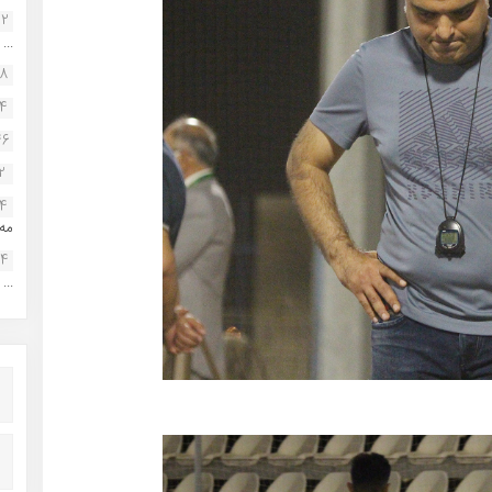
22
...
38
34
46
2
14
مه.
24
...