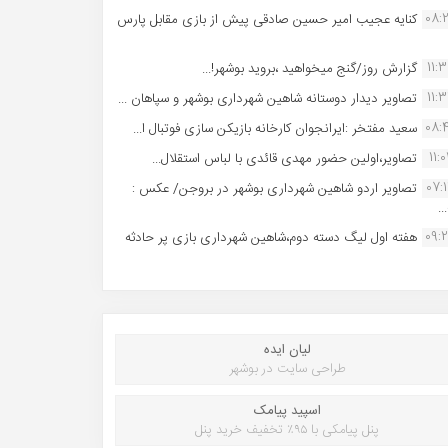
08:
کنایه عجیب امیر حسین صادقی پیش از بازی مقابل پارس
11:
گزارش روز/گنج میخواهید ،بروید بوشهر!...
11:
تصاویر دیدار دوستانه شاهین شهردارى بوشهر و سپاهان ...
08:
سعید مفتخر :ایرانجوان کارخانه بازیکن سازی فوتبال ا...
11:0
تصاویر،اولین حضور مهدی قائدی با لباس استقلال...
07:
تصاویر اردو شاهین شهرداری بوشهر در بروجن/ عکس :
..
09:
هفته اول لیگ دسته دوم،شاهین شهرداری بازی پر حادثه
لیان ایده
طراحی سایت در بوشهر
اسپید پیامک
پنل پیامکی با ۹۵٪ تخفیف خرید پنل