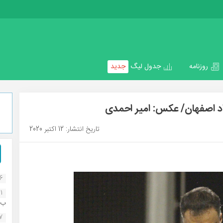
روزنامه
جدول لیگ
جدید
 اصفهان/ عکس: امیر احمدی
تاریخ انتشار: 12 اکتبر 2020
16
1
ب..
07