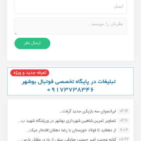
06:16
ایرانجوان سه بازیکن جدید گرفت...
02:11
تصاویر تمرین شاهین شهردارى بوشهر در ورزشگاه شهید ب...
11:07
از دهقاید تا فولاد خوزستان با رضا دهقان:افتخار میک...
08:22
کنایه عجیب امیر حسین صادقی پیش از بازی مقابل پارس ...