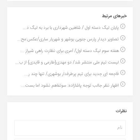
خبر‌های مرتبط
پایان لیگ دسته اول / شاهین شهرداری با برد به لیگ د...
تصاویر دیدار پارس جنوبی بوشهر و شهریار ساری/عکس:مح...
هفته سوم لیگ دسته اول/ آمری برای نظارت راهی شیراز ...
لیست تیم ملی منتشر شد/ دو مهدی{طارمی و قایدی} از ب...
فاجعه ای جدید برای تیم پرطرفدار بوشهری/ تنها چند ر...
اظهار نظر جالب توجه پاشازاده: سوتفاهم نشود اما بست...
نظرات