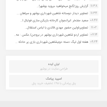
11:38
گزارش روز/گنج میخواهید ،بروید بوشهر!...
11:34
تصاویر دیدار دوستانه شاهین شهردارى بوشهر و سپاهان ...
08:46
سعید مفتخر :ایرانجوان کارخانه بازیکن سازی فوتبال ا...
11:02
تصاویر،اولین حضور مهدی قائدی با لباس استقلال...
07:14
تصاویر اردو شاهین شهرداری بوشهر در بروجن/ عکس : مه...
09:24
هفته اول لیگ دسته دوم،شاهین شهرداری بازی پر حادثه ...
لیان ایده
طراحی سایت در بوشهر
اسپید پیامک
پنل پیامکی با ۹۵٪ تخفیف خرید پنل