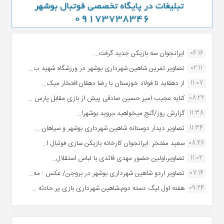
06:16
ایرانجوان سه بازیکن جدید گرفت...
02:11
تصاویر تمرین شاهین شهردارى بوشهر در ورزشگاه شهید ب...
11:07
از دهقاید تا فولاد خوزستان با رضا دهقان:افتخار میک...
08:22
کنایه عجیب امیر حسین صادقی پیش از بازی مقابل پارس ...
11:38
گزارش روز/گنج میخواهید ،بروید بوشهر!...
11:34
تصاویر دیدار دوستانه شاهین شهردارى بوشهر و سپاهان ...
08:46
سعید مفتخر :ایرانجوان کارخانه بازیکن سازی فوتبال ا...
11:02
تصاویر،اولین حضور مهدی قائدی با لباس استقلال...
07:14
تصاویر اردو شاهین شهرداری بوشهر در بروجن/ عکس : مه...
09:24
هفته اول لیگ دسته دوم،شاهین شهرداری بازی پر حادثه ...