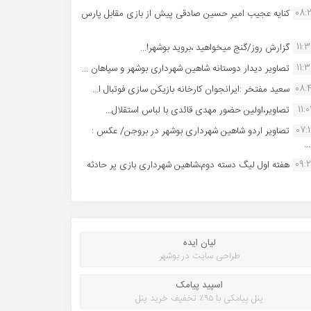
08:
کنایه عجیب امیر حسین صادقی پیش از بازی مقابل پارس
11:
گزارش روز/گنج میخواهید ،بروید بوشهر!...
11:
تصاویر دیدار دوستانه شاهین شهردارى بوشهر و سپاهان ...
08:
سعید مفتخر :ایرانجوان کارخانه بازیکن سازی فوتبال ا...
11:0
تصاویر،اولین حضور مهدی قائدی با لباس استقلال...
07:
تصاویر اردو شاهین شهرداری بوشهر در بروجن/ عکس :
..
09:
هفته اول لیگ دسته دوم،شاهین شهرداری بازی پر حادثه
لیان ایده
طراحی سایت در بوشهر
اسپید پیامک
پنل پیامکی با ۹۵٪ تخفیف خرید پنل