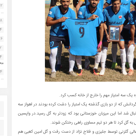
22
...
38
34
46
2
14
مه.
24
...
ه یک سه امتیاز مهم را خارج از خانه کسب کرد.
دانش که از دو بازی گذشته یک امتیاز را دشت کرده بودند در اهواز سه
دنبال شد اما این میزبان خوزستانی بود که زودتر به گل رسید.در واپسین
یل به گل کرد تا هر دو تیم مساوی راهی رختکن شوند.
ت عالی گلزنی توسط جلیزی و فلاح نژاد از دست رفت و گل امین کعبی هم