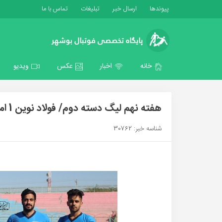
پیوندها
ارسال خبر
تبلیغات
تماس با ما
خانه
اخبار
عکس
ویدیو
هفته نهم لیگ دسته دوم/ فولاد نوین 1 امید گناوه 2 / امید گناوه در اهواز به صدر برگشت
شناسه خبر: 30762