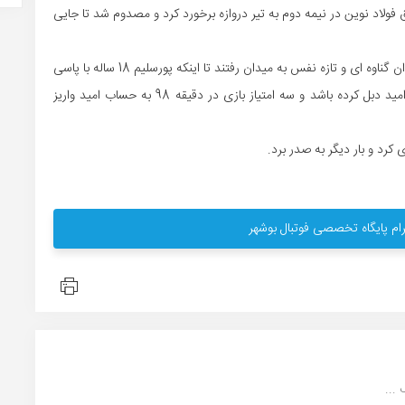
 فولاد نوین در نیمه دوم به تیر دروازه برخورد کرد و مصدوم شد تا جایی
تعویض های حسین عبدالهی باز هم نتیجه داد،سه بازیکن جوان گناوه ای و تازه نفس به میدان رفتند تا اینکه پورسلیم 18 ساله با پاسی
طلایی فلاح نژاد را در موقعیت گل قرار داد تا گلزن شمالی امید دبل کرده باشد و سه امتیاز بازی در دقیقه 98 به حساب امید واریز
ام پایگاه تخصصی فوتبال بوشهر
...