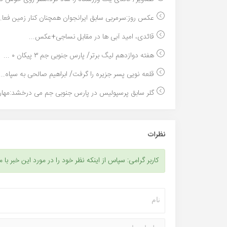
عکس روز:سرمربی سابق ایرانجوان همچنان کنار زمین فعا..
قائدی، امید آبی ها در مقابل نساجی+عکس...
هفته دوازدهم لیگ برتر/ پارس جنوبی جم ۳ پیکان ۰ ...
قلعه نویی پسر جزیره را گرفت/ ابراهیم صالحی به سپاه...
گلر سابق پرسپولیس در پارس جنوبی جم می درخشد:مهار د
نظرات
کاربر گرامی: سپاس از اینکه نظر خود را در مورد این خبر با م