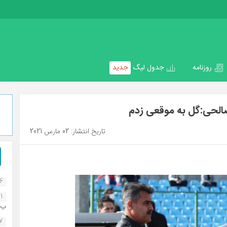
روزنامه
جدول لیگ
جدید
صالحی:گل به موقعی زدم
تاریخ انتشار: 02 مارس 2021
16
1
ب..
07