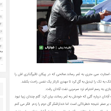
22
...
38
34
46
2
14
مه.
24
...
استارت سی متری به ثمر رساند.صالحی که در پیکان تاثیرگذاری اش را
 تک به تک را تبدیل به گل کرد تا مهدی تارتار یک نفس راحت بکشد.
ازی به رسم احترام نزد سرمربی نفت آبادان رفت.
بادان درباره گلی که خودش به ثمر رساند، بیان کرد: گلم چندان زیبا نبود
بر صفر نتیجه خطرناکی است اما خداراشکر گل دوم را زدم. فکر می کنم