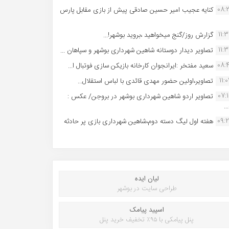
08:
کنایه عجیب امیر حسین صادقی پیش از بازی مقابل پارس
11:
گزارش روز/گنج میخواهید ،بروید بوشهر!...
11:
تصاویر دیدار دوستانه شاهین شهردارى بوشهر و سپاهان ...
08:
سعید مفتخر :ایرانجوان کارخانه بازیکن سازی فوتبال ا...
11:0
تصاویر،اولین حضور مهدی قائدی با لباس استقلال...
07:
تصاویر اردو شاهین شهرداری بوشهر در بروجن/ عکس :
..
09:
هفته اول لیگ دسته دوم،شاهین شهرداری بازی پر حادثه
لیان ایده
طراحی سایت در بوشهر
اسپید پیامک
پنل پیامکی با ۹۵٪ تخفیف خرید پنل