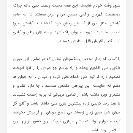
هیچ وقت خودم شایسته این همه محبت ولطف نمی دانم چراکه
درحقیقت قهرمان واقعی همین مردم عزیز هستند که به خاطر
آرامش امثال من از آسایش وجان خود گذشتند تا آرامش امروز
نصیب ما شود ، درود به روان پاک شهدا و جانبازان وطن و آزادی
این افتخار آفرینان قابل ستایش هستند.
با کسب اجازه از محضر پیشکسوتان فوتبال که در تمامی این دوران
طلایی ملی الگویم بودند و راه ورسم جوانمردی را از آنها آموختم
تصمیم دارم از تیم ملی خداحافظی کرده و میدان را به جوان ها
دهم که شایسته این پیراهن مقدس هستند ، جا دارد تقدیر و
تشکری ویژه داشته باشم از تمامی مربیانی که برایم زحمت کشیدند
تا عبدالرضا کریمی زاده بیشترین بازی ملی داشته باشد و آقای گل
جهان شود هیچ زمان زحمات بی دریغ مربیان ام فراموش نخواهم
کرد، امیدوارم توانسته باشم سربازی کوچک برای کشور عزیزم ایران
اسلامی بوده باشم …