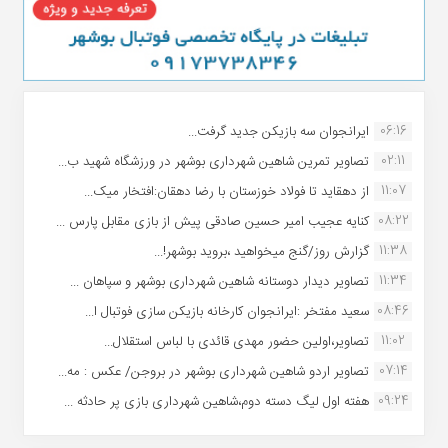
06:16
ایرانجوان سه بازیکن جدید گرفت...
02:11
تصاویر تمرین شاهین شهردارى بوشهر در ورزشگاه شهید ب...
11:07
از دهقاید تا فولاد خوزستان با رضا دهقان:افتخار میک...
08:22
کنایه عجیب امیر حسین صادقی پیش از بازی مقابل پارس ...
11:38
گزارش روز/گنج میخواهید ،بروید بوشهر!...
11:34
تصاویر دیدار دوستانه شاهین شهردارى بوشهر و سپاهان ...
08:46
سعید مفتخر :ایرانجوان کارخانه بازیکن سازی فوتبال ا...
11:02
تصاویر،اولین حضور مهدی قائدی با لباس استقلال...
07:14
تصاویر اردو شاهین شهرداری بوشهر در بروجن/ عکس : مه...
09:24
هفته اول لیگ دسته دوم،شاهین شهرداری بازی پر حادثه ...