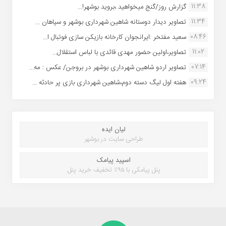
11:38
گزارش روز/گنج میخواهید ،بروید بوشهر!...
11:34
تصاویر دیدار دوستانه شاهین شهردارى بوشهر و سپاهان ...
08:46
سعید مفتخر :ایرانجوان کارخانه بازیکن سازی فوتبال ا...
11:02
تصاویر،اولین حضور مهدی قائدی با لباس استقلال...
07:14
تصاویر اردو شاهین شهرداری بوشهر در بروجن/ عکس : مه...
09:24
هفته اول لیگ دسته دوم،شاهین شهرداری بازی پر حادثه ...
لیان ایده
طراحی سایت در بوشهر
اسپید پیامک
پنل پیامکی با ۹۵٪ تخفیف خرید پنل