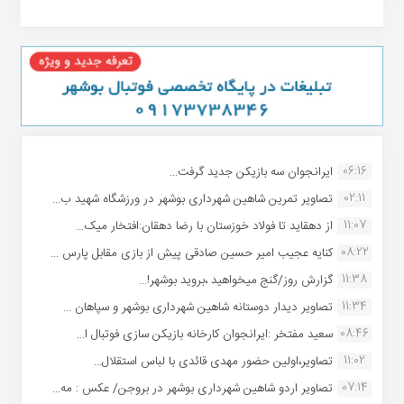
06:16
ایرانجوان سه بازیکن جدید گرفت...
02:11
تصاویر تمرین شاهین شهردارى بوشهر در ورزشگاه شهید ب...
11:07
از دهقاید تا فولاد خوزستان با رضا دهقان:افتخار میک...
08:22
کنایه عجیب امیر حسین صادقی پیش از بازی مقابل پارس ...
11:38
گزارش روز/گنج میخواهید ،بروید بوشهر!...
11:34
تصاویر دیدار دوستانه شاهین شهردارى بوشهر و سپاهان ...
08:46
سعید مفتخر :ایرانجوان کارخانه بازیکن سازی فوتبال ا...
11:02
تصاویر،اولین حضور مهدی قائدی با لباس استقلال...
07:14
تصاویر اردو شاهین شهرداری بوشهر در بروجن/ عکس : مه...