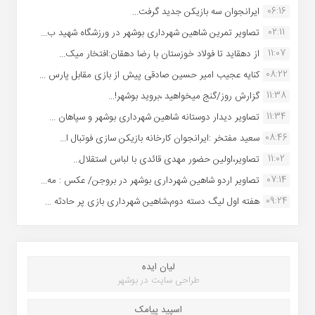
06:16
ایرانجوان سه بازیکن جدید گرفت...
02:11
تصاویر تمرین شاهین شهردارى بوشهر در ورزشگاه شهید ب...
11:07
از دهقاید تا فولاد خوزستان با رضا دهقان:افتخار میک...
08:22
کنایه عجیب امیر حسین صادقی پیش از بازی مقابل پارس ...
11:38
گزارش روز/گنج میخواهید ،بروید بوشهر!...
11:34
تصاویر دیدار دوستانه شاهین شهردارى بوشهر و سپاهان ...
08:46
سعید مفتخر :ایرانجوان کارخانه بازیکن سازی فوتبال ا...
11:02
تصاویر،اولین حضور مهدی قائدی با لباس استقلال...
07:14
تصاویر اردو شاهین شهرداری بوشهر در بروجن/ عکس : مه...
09:24
هفته اول لیگ دسته دوم،شاهین شهرداری بازی پر حادثه ...
لیان ایده
طراحی سایت در بوشهر
اسپید پیامک