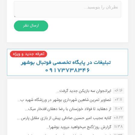
06:16
ایرانجوان سه بازیکن جدید گرفت...
02:11
تصاویر تمرین شاهین شهردارى بوشهر در ورزشگاه شهید ب...
11:07
از دهقاید تا فولاد خوزستان با رضا دهقان:افتخار میک...
08:22
کنایه عجیب امیر حسین صادقی پیش از بازی مقابل پارس ...
11:38
گزارش روز/گنج میخواهید ،بروید بوشهر!...