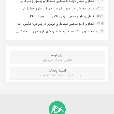
11:34
تصاویر دیدار دوستانه شاهین شهردارى بوشهر و سپاهان ...
08:46
سعید مفتخر :ایرانجوان کارخانه بازیکن سازی فوتبال ا...
11:02
تصاویر،اولین حضور مهدی قائدی با لباس استقلال...
07:14
تصاویر اردو شاهین شهرداری بوشهر در بروجن/ عکس : مه...
09:24
هفته اول لیگ دسته دوم،شاهین شهرداری بازی پر حادثه ...
لیان ایده
طراحی سایت در بوشهر
اسپید پیامک
پنل پیامکی با ۹۵٪ تخفیف خرید پنل