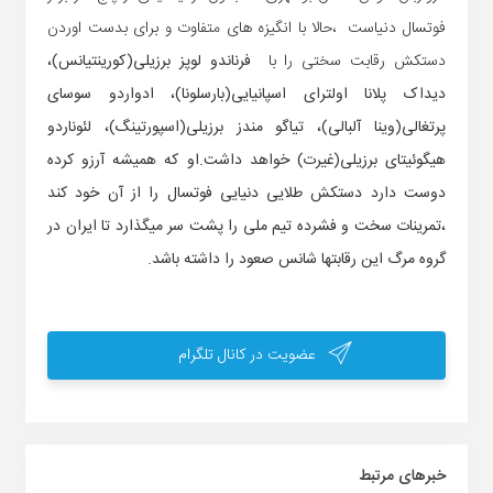
فوتسال دنیاست ،حالا با انگیزه های متفاوت و برای بدست اوردن
دستکش رقابت سختی را با
فرناندو لوپز برزیلی(کورینتیانس)،
دیداک پلانا اولترای اسپانیایی(بارسلونا)، ادواردو سوسای
پرتغالی(وینا آلبالی)، تیاگو مندز برزیلی(اسپورتینگ)، لئوناردو
هیگوئیتای برزیلی(غیرت) خواهد داشت.او که همیشه آرزو کرده
دوست دارد دستکش طلایی دنیایی فوتسال را از آن خود کند
،تمرینات سخت و فشرده تیم ملی را پشت سر میگذارد تا ایران در
گروه مرگ این رقابتها شانس صعود را داشته باشد.
عضویت در کانال تلگرام
خبر‌های مرتبط