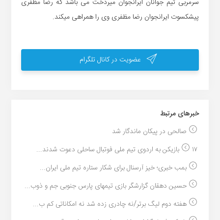
سرمربی تیم جوانان ایرانجوان میردخت می باشد که رضا مظفری
پیشکسوت ایرانجوان رضا مظفری وی را همراهی میکند.
عضویت در کانال تلگرام
خبر‌های مرتبط
صالحی در پیکان ماندگار شد
۱۷ بازیکن به اردوی تیم ملی فوتبال ساحلی دعوت شدند...
بمب خبری؛ خیز آرسنال برای شکار ستاره تیم ملی ایران...
حسین دهقان گزارشگر بازی تیمهای پارس جنوبی جم و ذوب...
هفته دوم لیگ برتر/نه چادری زده شد نه امکاناتی کم ب...