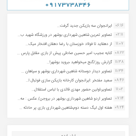
06:16
ایرانجوان سه بازیکن جدید گرفت...
02:11
تصاویر تمرین شاهین شهردارى بوشهر در ورزشگاه شهید ب...
11:07
از دهقاید تا فولاد خوزستان با رضا دهقان:افتخار میک...
08:22
کنایه عجیب امیر حسین صادقی پیش از بازی مقابل پارس ...
11:38
گزارش روز/گنج میخواهید ،بروید بوشهر!...
11:34
تصاویر دیدار دوستانه شاهین شهردارى بوشهر و سپاهان ...
08:46
سعید مفتخر :ایرانجوان کارخانه بازیکن سازی فوتبال ا...
11:02
تصاویر،اولین حضور مهدی قائدی با لباس استقلال...
07:14
تصاویر اردو شاهین شهرداری بوشهر در بروجن/ عکس : مه...
09:24
هفته اول لیگ دسته دوم،شاهین شهرداری بازی پر حادثه ...