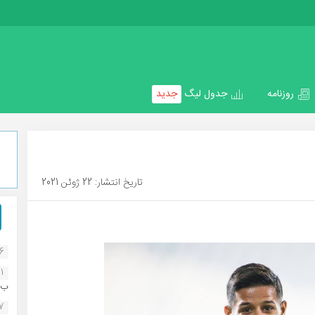
روزنامه
جدول لیگ
جدید
تاریخ انتشار: 22 ژوئن 2021
16
1
ب..
07