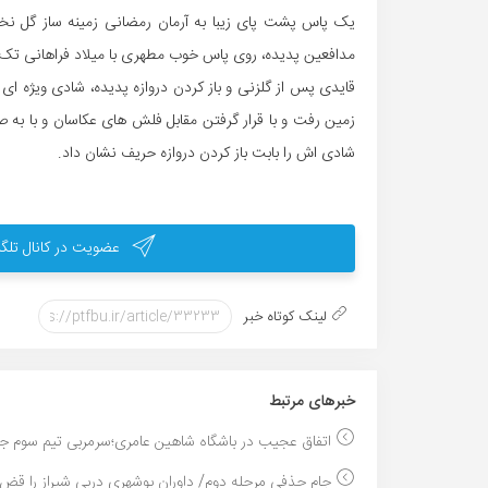
یک پاس پشت پای زیبا به آرمان رمضانی زمینه ساز گل نخس
مدافعین پدیده، روی پاس خوب مطهری با میلاد فراهانی تک به
قایدی پس از گلزنی و باز کردن دروازه پدیده، شادی ویژه ای 
زمین رفت و با قرار گرفتن مقابل فلش های عکاسان و با به
شادی اش را بابت باز کردن دروازه حریف نشان داد.
عضویت در کانال تلگر
لینک کوتاه خبر
خبر‌های مرتبط
اتفاق عجیب در باشگاه شاهین عامری؛سرمربی تیم سوم جد
جام حذفی مرحله دوم/ داوران بوشهری دربی شیراز را قض.