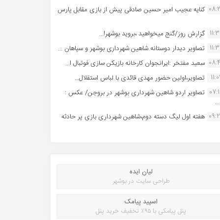
08:
کنایه عجیب امیر حسین صادقی پیش از بازی مقابل پارس
11:
گزارش روز/گنج میخواهید ،بروید بوشهر!...
11:
تصاویر دیدار دوستانه شاهین شهردارى بوشهر و سپاهان ...
08:
سعید مفتخر :ایرانجوان کارخانه بازیکن سازی فوتبال ا...
11:0
تصاویر،اولین حضور مهدی قائدی با لباس استقلال...
07:
تصاویر اردو شاهین شهرداری بوشهر در بروجن/ عکس :
..
09:
هفته اول لیگ دسته دوم،شاهین شهرداری بازی پر حادثه
لیان ایده
طراحی سایت در بوشهر
اسپید پیامک
پنل پیامکی با ۹۵٪ تخفیف خرید پنل