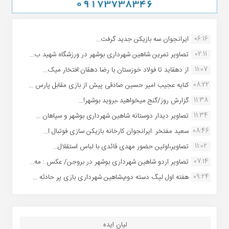
06:16
ایرانجوان سه بازیکن جدید گرفت...
02:11
تصاویر تمرین شاهین شهردارى بوشهر در ورزشگاه شهید ب...
11:07
از دهقاید تا فولاد خوزستان با رضا دهقان:افتخار میک...
08:22
کنایه عجیب امیر حسین صادقی پیش از بازی مقابل پارس ...
11:38
گزارش روز/گنج میخواهید ،بروید بوشهر!...
11:34
تصاویر دیدار دوستانه شاهین شهردارى بوشهر و سپاهان ...
08:46
سعید مفتخر :ایرانجوان کارخانه بازیکن سازی فوتبال ا...
11:02
تصاویر،اولین حضور مهدی قائدی با لباس استقلال...
07:14
تصاویر اردو شاهین شهرداری بوشهر در بروجن/ عکس : مه...
09:24
هفته اول لیگ دسته دوم،شاهین شهرداری بازی پر حادثه ...
لیان ایده