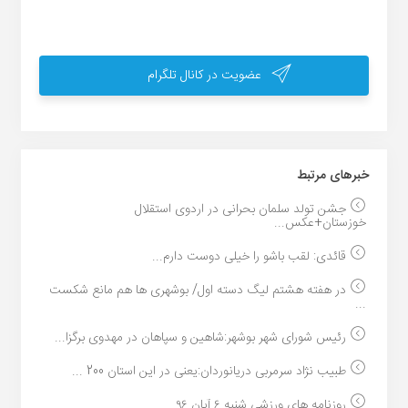
عضویت در کانال تلگرام
خبر‌های مرتبط
جشن تولد سلمان بحرانی در اردوی استقلال
خوزستان+عکس...
قائدی: لقب باشو را خیلی دوست دارم...
در هفته هشتم لیگ دسته اول/ بوشهری ها هم مانع شکست
...
رئیس شورای شهر بوشهر:شاهین و سپاهان در مهدوی برگزا...
طبیب نژاد سرمربی دریانوردان:یعنی در این استان 200 ...
روزنامه های ورزشی شنبه ۶ آبان ۹۶...