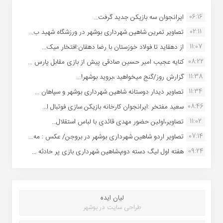
06:16
ایرانجوان سه بازیکن جدید گرفت...
02:11
تصاویر تمرین شاهین شهردارى بوشهر در ورزشگاه شهید ب...
11:07
از دهقاید تا فولاد خوزستان با رضا دهقان:افتخار میک...
08:22
کنایه عجیب امیر حسین صادقی پیش از بازی مقابل پارس ...
11:38
گزارش روز/گنج میخواهید ،بروید بوشهر!...
11:34
تصاویر دیدار دوستانه شاهین شهردارى بوشهر و سپاهان ...
08:46
سعید مفتخر :ایرانجوان کارخانه بازیکن سازی فوتبال ا...
11:02
تصاویر،اولین حضور مهدی قائدی با لباس استقلال...
07:14
تصاویر اردو شاهین شهرداری بوشهر در بروجن/ عکس : مه...
09:24
هفته اول لیگ دسته دوم،شاهین شهرداری بازی پر حادثه ...
لیان ایده
طراحی سایت در بوشهر