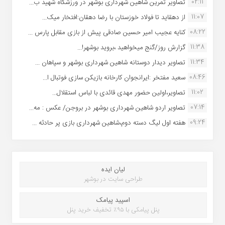
02:11
تصاویر تمرین شاهین شهردارى بوشهر در ورزشگاه شهید ب...
11:07
از دهقاید تا فولاد خوزستان با رضا دهقان:افتخار میک...
08:22
کنایه عجیب امیر حسین صادقی پیش از بازی مقابل پارس ...
11:38
گزارش روز/گنج میخواهید ،بروید بوشهر!...
11:34
تصاویر دیدار دوستانه شاهین شهردارى بوشهر و سپاهان ...
08:46
سعید مفتخر :ایرانجوان کارخانه بازیکن سازی فوتبال ا...
11:02
تصاویر،اولین حضور مهدی قائدی با لباس استقلال...
07:14
تصاویر اردو شاهین شهرداری بوشهر در بروجن/ عکس : مه...
09:24
هفته اول لیگ دسته دوم،شاهین شهرداری بازی پر حادثه ...
لیان ایده
طراحی سایت در بوشهر
اسپید پیامک
پنل پیامکی با ۹۵٪ تخفیف خرید پنل