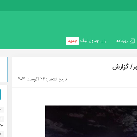
روزنامه
جدول لیگ
جدید
ر/ گزارش
تاریخ انتشار: 24 آگوست 2021
16
1
ب..
07