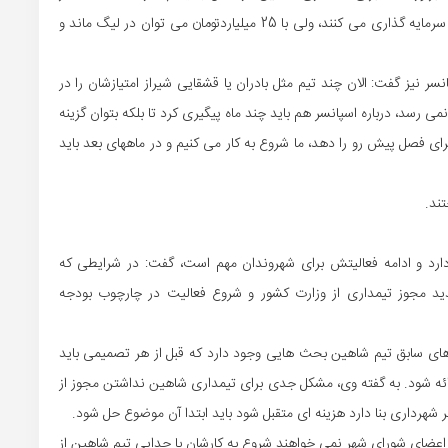
بنای صعود به لیگ برتر باشد، تیم ها در حد 50 میلیاردتومان سرمایه گذاری می کنند، ولی با 25 میلیاردتومان می توان در لیگ ماند و
ر نیز گفت: الان چند تیم مثل بادران یا قشقایی شیراز امتیازشان را در
 رسد، درباره اسپانسر هم باید چند ماه پیگیری کرد تا بلکه بتوان گزینه
رای فصل پیش رو را دهد، ما شروع به کار می کنیم و در ماههای بعد باید
ند.
 دارد و ادامه فعالیتش برای شهروندان مهم است، گفت: در شرایطی که
دید مجوز تیمداری از وزارت کشور و شروع فعالیت در چارچوب بودجه
دهای سابق تیم شاهین بحث هایی وجود دارد که قبل از هر تصمیمی باید
رائه شود. به گفته وی، مشکل جدی برای تیمداری شاهین نداشتن مجوز از
ر شهرداری بنا دارد هزینه ای متقبل شود باید ابتدا آن موضوع حل شود.
اعضای شورای شهر نمی خواهند شروع به کارشان با جدایی تیم شاهین از