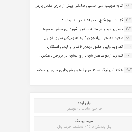
08:
کنایه عجیب امیر حسین صادقی پیش از بازی مقابل پارس
11:
گزارش روز/گنج میخواهید ،بروید بوشهر!...
11:
تصاویر دیدار دوستانه شاهین شهردارى بوشهر و سپاهان ...
08:
سعید مفتخر :ایرانجوان کارخانه بازیکن سازی فوتبال ا...
11:0
تصاویر،اولین حضور مهدی قائدی با لباس استقلال...
07:
تصاویر اردو شاهین شهرداری بوشهر در بروجن/ عکس :
..
09:
هفته اول لیگ دسته دوم،شاهین شهرداری بازی پر حادثه
لیان ایده
طراحی سایت در بوشهر
اسپید پیامک
پنل پیامکی با ۹۵٪ تخفیف خرید پنل