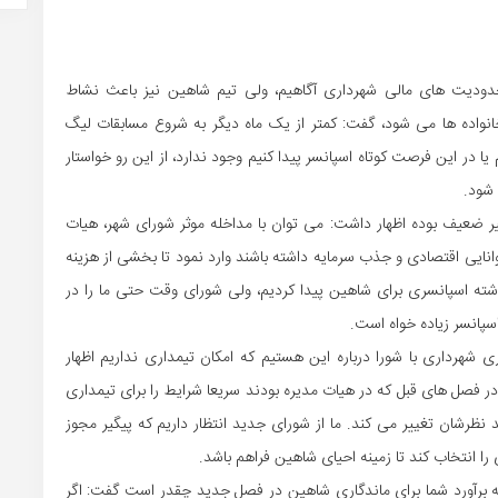
دودیت های مالی شهرداری آگاهیم، ولی تیم شاهین نیز باعث نشاط
نواده ها می شود، گفت: کمتر از یک ماه دیگر به شروع مسابقات لیگ
م یا در این فرصت کوتاه اسپانسر پیدا کنیم وجود ندارد، از این رو خواستار
 شود.
یر ضعیف بوده اظهار داشت: می توان با مداخله موثر شورای شهر، هیات
آمدی شکل داد، مثلا 3 فوتبالی و 6 فرد که توانایی اقتصادی و جذب سرمایه داشته باشند وارد نمود تا بخشی از هزینه
ذشته اسپانسری برای شاهین پیدا کردیم، ولی شورای وقت حتی ما را در
سپانسر زیاده خواه است.
ی شهرداری با شورا درباره این هستیم که امکان تیمداری نداریم اظهار
فصل های قبل که در هیات مدیره بودند سریعا شرایط را برای تیمداری
ظرشان تغییر می کند. ما از شورای جدید انتظار داریم که پیگیر مجوز
را انتخاب کند تا زمینه احیای شاهین فراهم باشد.
نکه برآورد شما برای ماندگاری شاهین در فصل جدید چقدر است گفت: اگر