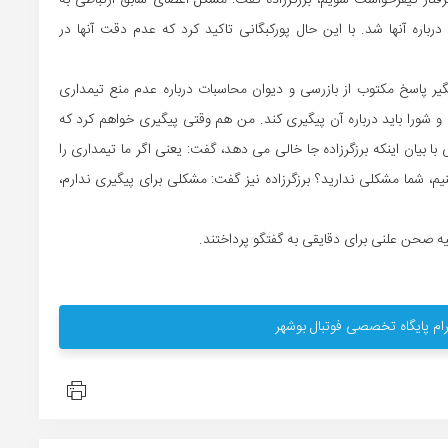
 که مانند 6 عضو شورای قبل گرفتار کیفرخواست شویم، برزگرزاده گفت: مشکل اعضای سابق ارتباطی به
ه آنها شد. با این حال پورکبگانی تاکید کرد که عدم دقت آنها در
یگیر پاسخ مکتوب از بازرسی و دیوان محاسبات درباره عدم منع تیمداری
 شورا باید درباره آن پیگیری کند. من هم وقتی پیگیری خواهم کرد که
 بیان اینکه برزگرزاده جا خالی می دهد، گفت: یعنی اگر ما تیمداری را
 شما مشکلی ندارید؟ برزگرزاده نیز گفت: مشکلی برای پیگیری ندارم،
یه صحن علنی برای دقایقی به گفتگو پرداختند.
ام پایگاه تخصصی فوتبال بوشهر