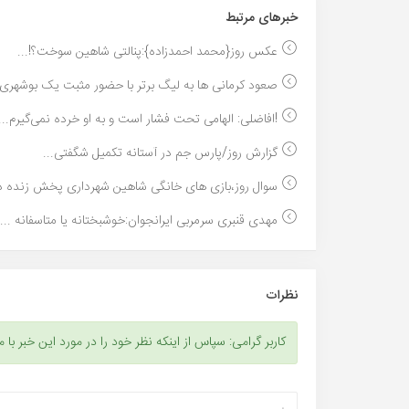
خبر‌های مرتبط
عکس روز{محمد احمدزاده}:پنالتی شاهین سوخت؟!...
صعود کرمانی ها به لیگ برتر با حضور مثبت یک بوشهری+
!افاضلی: الهامی تحت فشار است و به او خرده نمی‌گیرم...
گزارش روز/پارس جم در آستانه تکمیل شگفتی...
سوال روز،بازی های خانگی شاهین شهرداری پخش زنده دار
مهدی قنبری سرمربی ایرانجوان:خوشبختانه یا متاسفانه ...
نظرات
کاربر گرامی: سپاس از اینکه نظر خود را در مورد این خبر با م