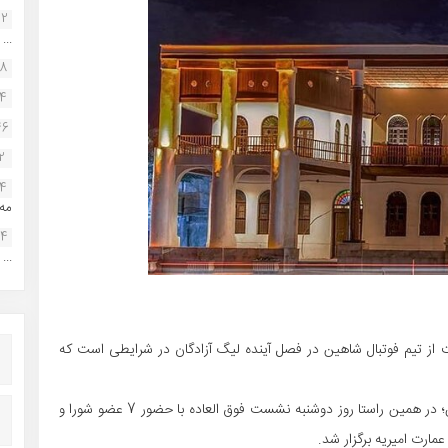
22
...
38
34
46
2
14
مه.
24
...
 تیم فوتبال شاهین در فصل آینده لیگ آزادگان در شرایطی است که
به گزارش پایگاه تخصصی فوتبال بوشهر به نقل از خلیج فارس؛ در همین راستا روز دوشنبه نشست فوق العاده با حضور 7 عضو شورا و
ارت امیریه برگزار شد.