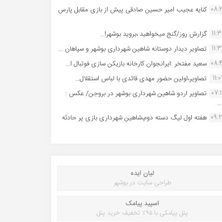
08:
کنایه عجیب امیر حسین صادقی پیش از بازی مقابل پارس
11:
گزارش روز/گنج میخواهید ،بروید بوشهر!...
11:
تصاویر دیدار دوستانه شاهین شهردارى بوشهر و سپاهان ...
08:
سعید مفتخر :ایرانجوان کارخانه بازیکن سازی فوتبال ا...
11:0
تصاویر،اولین حضور مهدی قائدی با لباس استقلال...
07:
تصاویر اردو شاهین شهرداری بوشهر در بروجن/ عکس :
..
09:
هفته اول لیگ دسته دوم،شاهین شهرداری بازی پر حادثه
لیان ایده
طراحی سایت در بوشهر
اسپید پیامک
پنل پیامکی با ۹۵٪ تخفیف خرید پنل