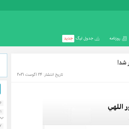
روزنامه
جدول لیگ
جدید
 شد!
تاریخ انتشار: 24 آگوست 2021
16
1
ب..
07