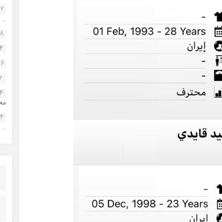
22
...
38
34
46
2
14
مه.
24
...