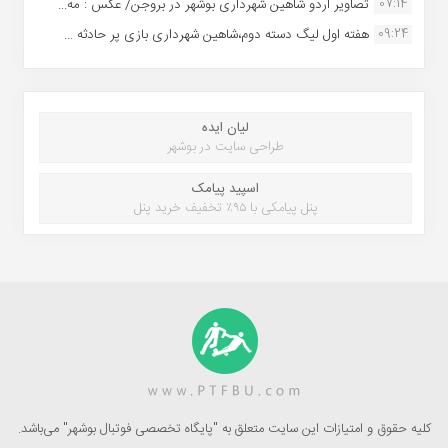
07:14
تصاویر اردو شاهین شهرداری بوشهر در بروجن/ عکس : مه...
09:24
هفته اول لیگ دسته دوم،شاهین شهرداری بازی پر حادثه ...
لیان ایده
طراحی سایت در بوشهر
اسپید پیامک
پنل پیامکی با ۹۵٪ تخفیف خرید پنل
کلیه حقوق و امتیازات این سایت متعلق به "پایگاه تخصصی فوتبال بوشهر" می‌باشد.