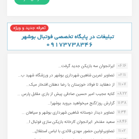
06:16
ایرانجوان سه بازیکن جدید گرفت...
02:11
تصاویر تمرین شاهین شهردارى بوشهر در ورزشگاه شهید ب...
11:07
از دهقاید تا فولاد خوزستان با رضا دهقان:افتخار میک...
08:22
کنایه عجیب امیر حسین صادقی پیش از بازی مقابل پارس ...
11:38
گزارش روز/گنج میخواهید ،بروید بوشهر!...
11:34
تصاویر دیدار دوستانه شاهین شهردارى بوشهر و سپاهان ...
08:46
سعید مفتخر :ایرانجوان کارخانه بازیکن سازی فوتبال ا...
11:02
تصاویر،اولین حضور مهدی قائدی با لباس استقلال...